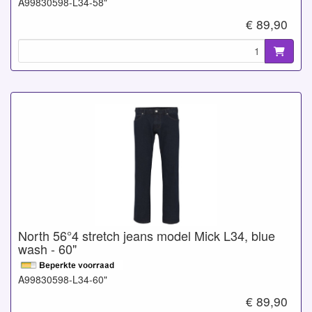
A99830598-L34-58"
€ 89,90
North 56°4 stretch jeans model Mick L34, blue
wash - 60"
A99830598-L34-60"
€ 89,90