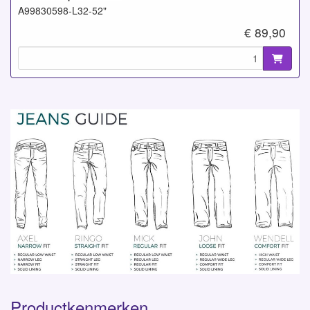
A99830598-L32-52"
€ 89,90
Productkenmerken