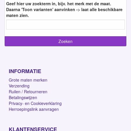
Geef hier uw zoekterm in, bijv. het merk met de maat.
Daarna 'Toon varianten' aanvinken -> laat alle beschikbare
maten zien.
INFORMATIE
Grote maten merken
Verzending
Ruilen / Retourneren
Betalingswijzen
Privacy- en Cookieverklaring
Herroepingslink aanvragen
KLANTENSERVICE