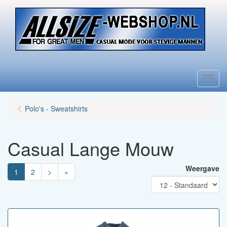
Menu
Polo's - Sweatshirts
Casual Lange Mouw
Weergave
1
2
>
»