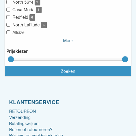
North 56°4
9
Casa Moda
1
Redfield
6
North Latitude
3
Allsize
Meer
Prijskiezer
Zoeken
KLANTENSERVICE
RETOURBON
Verzending
Betalingswijzen
Ruilen of retourneren?
Privacy- en cookieverklaring