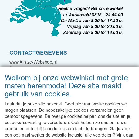
CONTACTGEGEVENS
www.Allsize-Webshop.nl
Spoorstraat 22A
7051 CJ Varsseveld
Welkom bij onze webwinkel met grote
maten herenmode! Deze site maakt
E-mail: bestellingen@forgreatmen.nl
gebruik van cookies.
Telefoon: 0315-244400
Leuk dat je onze site bezoekt. Geef hier aan welke cookies we
Neem contact met ons op!
mogen plaatsen. De noodzakelijke cookies verzamelen geen
persoonsgegevens. De overige cookies helpen ons de site en je
Levertijd 1-2 werkdagen | Vanaf € 95 gratis verzending
bezoekerservaring te verbeteren. Ook helpen ze ons om onze
binnen NL | Direct leverbaar uit eigen voorraad
producten beter bij je onder de aandacht te brengen. Ga je voor
een optimaal werkende website inclusief alle voordelen? Vink dan