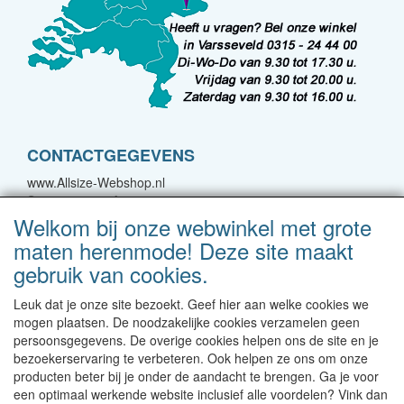
CONTACTGEGEVENS
www.Allsize-Webshop.nl
Spoorstraat 22A
7051 CJ Varsseveld
Welkom bij onze webwinkel met grote
maten herenmode! Deze site maakt
E-mail: bestellingen@forgreatmen.nl
gebruik van cookies.
Telefoon: 0315-244400
Leuk dat je onze site bezoekt. Geef hier aan welke cookies we
Neem contact met ons op!
mogen plaatsen. De noodzakelijke cookies verzamelen geen
persoonsgegevens. De overige cookies helpen ons de site en je
Levertijd 1-2 werkdagen | Vanaf € 95 gratis verzending
bezoekerservaring te verbeteren. Ook helpen ze ons om onze
binnen NL | Direct leverbaar uit eigen voorraad
producten beter bij je onder de aandacht te brengen. Ga je voor
een optimaal werkende website inclusief alle voordelen? Vink dan