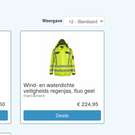
Weergave
Wind- en waterdichte
veiligheids regenjas, fluo geel
marc&mark
,50
€ 224,95
Details