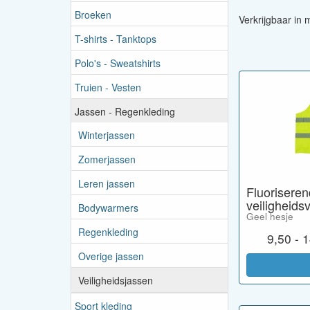
Broeken
Verkrijgbaar in 
T-shirts - Tanktops
Polo's - Sweatshirts
Truien - Vesten
Jassen - Regenkleding
Winterjassen
Zomerjassen
Leren jassen
Fluoriseren
veiligheids
Bodywarmers
Geel hesje
Regenkleding
9,50 - 
Overige jassen
Veiligheidsjassen
Sport kleding