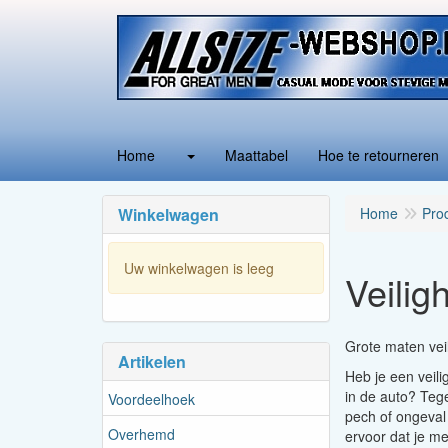
Home
Maattabel
Hoe te retourneren
Winkelwagen
Home
Pro
Uw winkelwagen is leeg
Veilig
Grote maten vei
Artikelen
Heb je een veilig
in de auto? Tege
Voordeelhoek
pech of ongeval 
Overhemd
ervoor dat je me